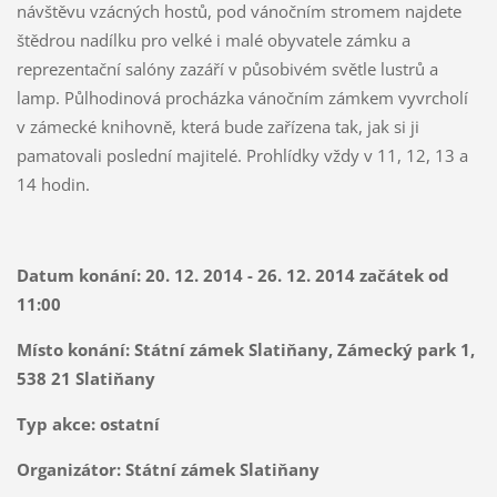
návštěvu vzácných hostů, pod vánočním stromem najdete
štědrou nadílku pro velké i malé obyvatele zámku a
reprezentační salóny zazáří v působivém světle lustrů a
lamp. Půlhodinová procházka vánočním zámkem vyvrcholí
v zámecké knihovně, která bude zařízena tak, jak si ji
pamatovali poslední majitelé. Prohlídky vždy v 11, 12, 13 a
14 hodin.
Datum konání:
20. 12. 2014 - 26. 12. 2014 začátek od
11:00
Místo konání:
Státní zámek Slatiňany, Zámecký park 1,
538 21 Slatiňany
Typ akce:
ostatní
Organizátor:
Státní zámek Slatiňany