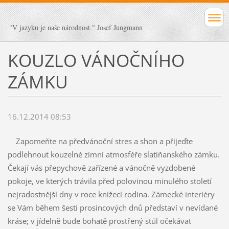
"V jazyku je naše národnost." Josef Jungmann
KOUZLO VÁNOČNÍHO
ZÁMKU
16.12.2014 08:53
Zapomeňte na předvánoční stres a shon a přijeďte
podlehnout kouzelné zimní atmosféře slatiňanského zámku.
Čekají vás přepychově zařízené a vánočně vyzdobené
pokoje, ve kterých trávila před polovinou minulého století
nejradostnější dny v roce knížecí rodina. Zámecké interiéry
se Vám během šesti prosincových dnů představí v nevídané
kráse; v jídelně bude bohatě prostřený stůl očekávat