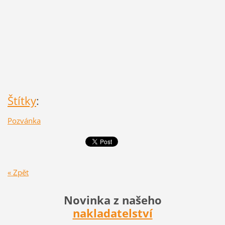
Štítky
:
Pozvánka
« Zpět
Novinka z našeho
nakladatelství