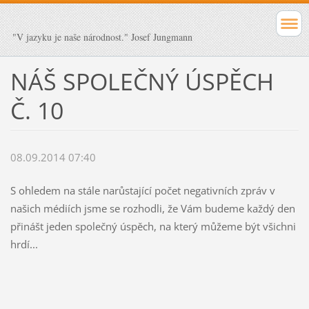
"V jazyku je naše národnost." Josef Jungmann
NÁŠ SPOLEČNÝ ÚSPĚCH
Č. 10
08.09.2014 07:40
S ohledem na stále narůstající počet negativních zpráv v
našich médiích jsme se rozhodli, že Vám budeme každý den
přinášt jeden společný úspěch, na který můžeme být všichni
hrdí...