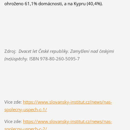
ohroženo 61,1% domácnosti, a na Kypru (40,4%).
Zdroj:
Dvacet let České republiky. Zamyšlení nad českými
(ne)úspěchy.
ISBN 978-80-260-5095-7
Více zde:
https://www.slovansky-institut.cz/news/nas-
spolecny-uspech-c-1/
Více zde:
https://www.slovansky-institut.cz/news/nas-
spolecny-uspech-c-2/