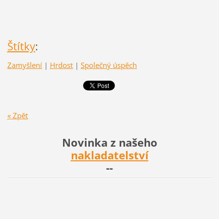
Štítky
:
Zamyšlení
|
Hrdost
|
Společný úspěch
« Zpět
Novinka z našeho
nakladatelství
--