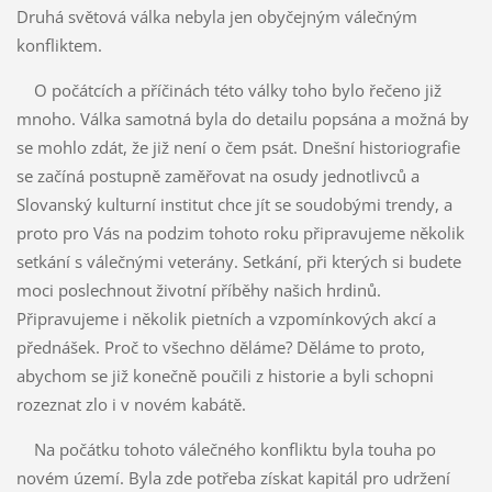
Druhá světová válka nebyla jen obyčejným válečným
konfliktem.
O počátcích a příčinách této války toho bylo řečeno již
mnoho. Válka samotná byla do detailu popsána a možná by
se mohlo zdát, že již není o čem psát. Dnešní historiografie
se začíná postupně zaměřovat na osudy jednotlivců a
Slovanský kulturní institut chce jít se soudobými trendy, a
proto pro Vás na podzim tohoto roku připravujeme několik
setkání s válečnými veterány. Setkání, při kterých si budete
moci poslechnout životní příběhy našich hrdinů.
Připravujeme i několik pietních a vzpomínkových akcí a
přednášek. Proč to všechno děláme? Děláme to proto,
abychom se již konečně poučili z historie a byli schopni
rozeznat zlo i v novém kabátě.
Na počátku tohoto válečného konfliktu byla touha po
novém území. Byla zde potřeba získat kapitál pro udržení