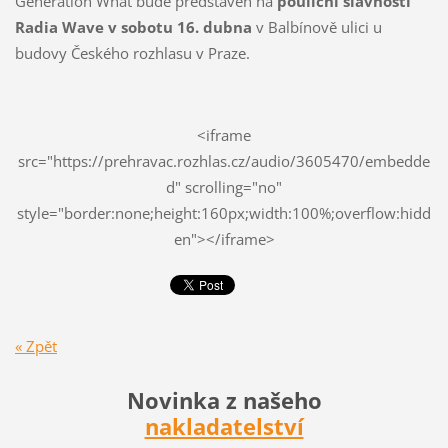
Generation What bude představen na
pouliční slavnosti
Radia Wave v sobotu 16. dubna
v Balbínově ulici u
budovy Českého rozhlasu v Praze.
<iframe
src="https://prehravac.rozhlas.cz/audio/3605470/embedde
d" scrolling="no"
style="border:none;height:160px;width:100%;overflow:hidd
en"></iframe>
« Zpět
Novinka z našeho
nakladatelství