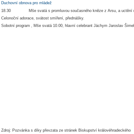
Duchovní obnova pro mládež
18.30 Mše svatá s promluvou současného kněze z Arsu, a uctění
Celonoční adorace, svátost smíření, přednášky.
Sobotní program , Mše svatá 10.00, hlavní celebrant Jáchym Jaroslav Šime
Zdroj: Pozvánka s díky převzata ze stránek Biskupství královéhradeckého