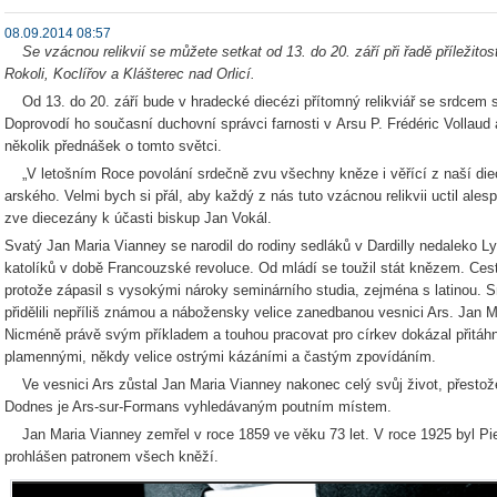
08.09.2014 08:57
Se vzácnou relikvií se můžete setkat od 13. do 20. září při řadě příležitost
Rokoli, Koclířov a Klášterec nad Orlicí.
Od 13. do 20. září bude v hradecké diecézi přítomný relikviář se srdcem s
Doprovodí ho současní duchovní správci farnosti v Arsu P. Frédéric Vollaud 
několik přednášek o tomto světci.
„V letošním Roce povolání srdečně zvu všechny kněze i věřící z naší diec
arského. Velmi bych si přál, aby každý z nás tuto vzácnou relikvii uctil alesp
zve diecezány k účasti biskup Jan Vokál.
Svatý Jan Maria Vianney se narodil do rodiny sedláků v Dardilly nedaleko L
katolíků v době Francouzské revoluce. Od mládí se toužil stát knězem. Ces
protože zápasil s vysokými nároky seminárního studia, zejména s latinou. 
přidělili nepříliš známou a nábožensky velice zanedbanou vesnici Ars. Jan Ma
Nicméně právě svým příkladem a touhou pracovat pro církev dokázal přitáhn
plamennými, někdy velice ostrými kázáními a častým zpovídáním.
Ve vesnici Ars zůstal Jan Maria Vianney nakonec celý svůj život, přestože c
Dodnes je Ars-sur-Formans vyhledávaným poutním místem.
Jan Maria Vianney zemřel v roce 1859 ve věku 73 let. V roce 1925 byl Pi
prohlášen patronem všech kněží.