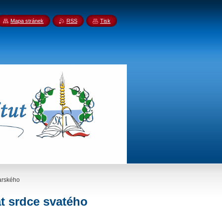
Mapa stránek
RSS
Tisk
arského
t srdce svatého