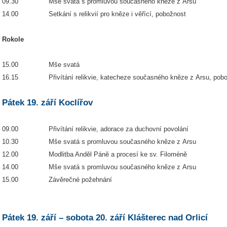
09.30 Mše svatá s promluvou současného kněze z Arsu
14.00 Setkání s relikvií pro kněze i věřící, pobožnost
Rokole
15.00 Mše svatá
16.15 Přivítání relikvie, katecheze současného kněze z Arsu, pobo
Pátek 19. září Koclířov
09.00 Přivítání relikvie, adorace za duchovní povolání
10.30 Mše svatá s promluvou současného kněze z Arsu
12.00 Modlitba Anděl Páně a procesí ke sv. Filoméně
14.00 Mše svatá s promluvou současného kněze z Arsu
15.00 Závěrečné požehnání
Pátek 19. září – sobota 20. září Klášterec nad Orlicí