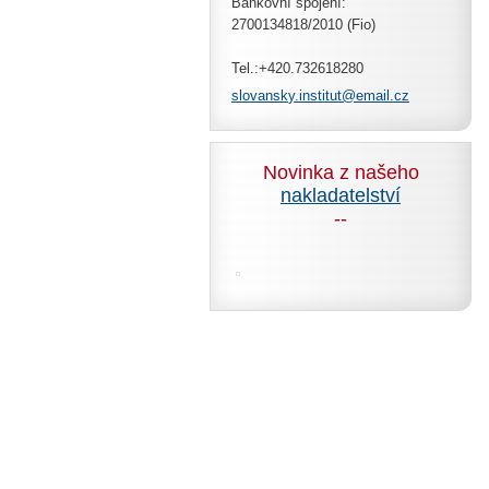
Bankovní spojení:
2700134818/2010 (Fio)
Tel.:+420.732618280
slovansk
y.instit
ut@email
.cz
Novinka z našeho
nakladatelství
--