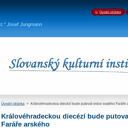
Úvodní stránka
st." Josef Jungmann
Úvodní stránka
>
Královéhradeckou diecézí bude putovat srdce svatého Faráře 
Královéhradeckou diecézí bude putova
Faráře arského