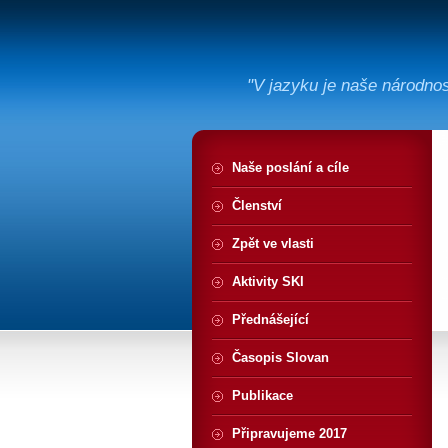
"V jazyku je naše národno
Naše poslání a cíle
Členství
Zpět ve vlasti
Aktivity SKI
Přednášející
Časopis Slovan
Publikace
Připravujeme 2017