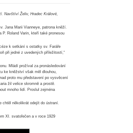
í. Navštíví Želiv, Hradec Králové,
v. Jana Marii Vianneye, patrona kněží.
a P. Roland Varin, kteří také pronesou
éze k setkání s ostatky sv. Faráře
oň při jedné z uvedených příležitostí,“
yonu. Mládí prožíval za pronásledování
tu ke kněžství však měl dlouhou,
Snad proto mu představení po vysvěcení
ria žil velice skromně a prostě.
out mnoho lidí. Proslul zejména
htěl několikrát odejít do ústraní.
em XI. svatořečen a v roce 1929