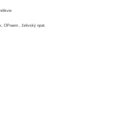
relikvie
k, OPraem., želivský opat.