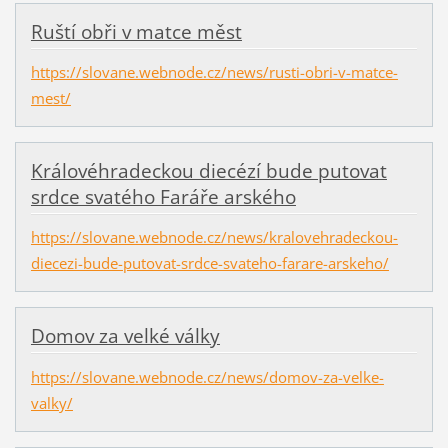
Ruští obři v matce měst
https://slovane.webnode.cz/news/rusti-obri-v-matce-
mest/
Královéhradeckou diecézí bude putovat
srdce svatého Faráře arského
https://slovane.webnode.cz/news/kralovehradeckou-
diecezi-bude-putovat-srdce-svateho-farare-arskeho/
Domov za velké války
https://slovane.webnode.cz/news/domov-za-velke-
valky/