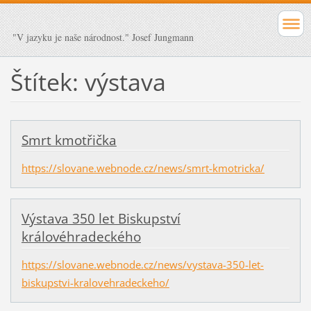
"V jazyku je naše národnost." Josef Jungmann
Štítek: výstava
Smrt kmotřička
https://slovane.webnode.cz/news/smrt-kmotricka/
Výstava 350 let Biskupství
královéhradeckého
https://slovane.webnode.cz/news/vystava-350-let-
biskupstvi-kralovehradeckeho/