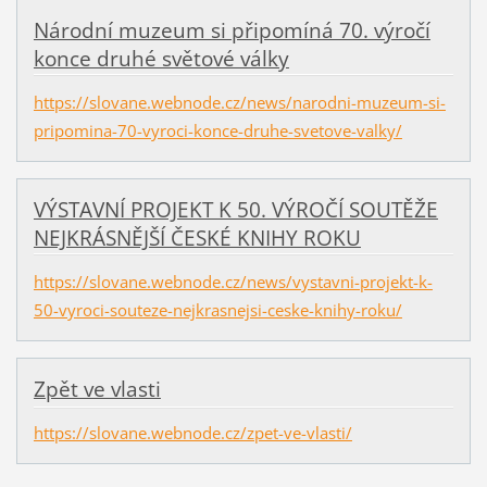
Národní muzeum si připomíná 70. výročí
konce druhé světové války
https://slovane.webnode.cz/news/narodni-muzeum-si-
pripomina-70-vyroci-konce-druhe-svetove-valky/
VÝSTAVNÍ PROJEKT K 50. VÝROČÍ SOUTĚŽE
NEJKRÁSNĚJŠÍ ČESKÉ KNIHY ROKU
https://slovane.webnode.cz/news/vystavni-projekt-k-
50-vyroci-souteze-nejkrasnejsi-ceske-knihy-roku/
Zpět ve vlasti
https://slovane.webnode.cz/zpet-ve-vlasti/