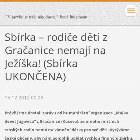
"V jazyku je naše národnost." Josef Jungmann
Sbírka – rodiče dětí z
Gračanice nemají na
Ježíška! (Sbírka
UKONČENA)
15.12.2012 00:28
Právě jsme dostali zprávu od humanitární organizace „Majka
devet Jugovića“ z Gračanice (Kosovo), že mnoho místních
srbských rodin nemá na vánoční dárky pro své děti. Vyzýváme
české občany, aby nám pomohli udělat rychlou finanční sbírku.