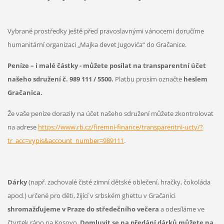
Vybrané prostředky ještě před pravoslavnými vánocemi doručíme
humanitární organizaci „Majka devet Jugovića“ do Gračanice.
Peníze – i malé částky - můžete posílat na transparentní účet
našeho sdružení č. 989 111 / 5500.
Platbu prosím označte
heslem
Gračanica.
Že vaše peníze dorazily na účet našeho sdružení můžete zkontrolovat
na adrese
https://www.rb.cz/firemni-finance/transparentni-ucty/?
tr_acc=vypis&account_number=989111
.
Dárky
(např. zachovalé čisté zimní dětské oblečení, hračky, čokoláda
apod.) určené pro děti, žijící v srbském ghettu v Gračanici
shromažďujeme v Praze do středečního večera
a odesíláme ve
čtvrtek ráno na Kosovo.
Domluvit se na předání dárků můžete na