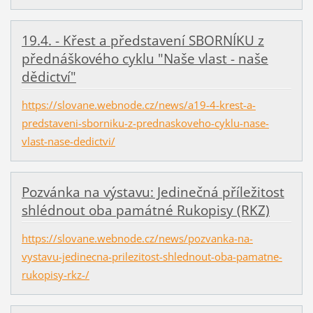
19.4. - Křest a představení SBORNÍKU z
přednáškového cyklu "Naše vlast - naše
dědictví"
https://slovane.webnode.cz/news/a19-4-krest-a-
predstaveni-sborniku-z-prednaskoveho-cyklu-nase-
vlast-nase-dedictvi/
Pozvánka na výstavu: Jedinečná příležitost
shlédnout oba památné Rukopisy (RKZ)
https://slovane.webnode.cz/news/pozvanka-na-
vystavu-jedinecna-prilezitost-shlednout-oba-pamatne-
rukopisy-rkz-/