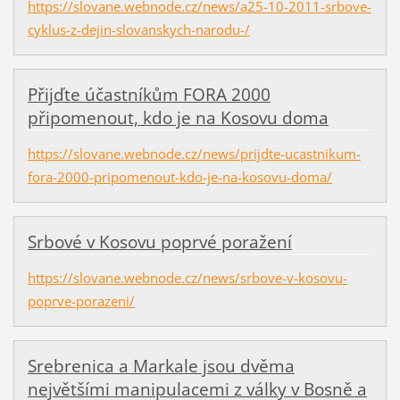
https://slovane.webnode.cz/news/a25-10-2011-srbove-
cyklus-z-dejin-slovanskych-narodu-/
Přijďte účastníkům FORA 2000
připomenout, kdo je na Kosovu doma
https://slovane.webnode.cz/news/prijdte-ucastnikum-
fora-2000-pripomenout-kdo-je-na-kosovu-doma/
Srbové v Kosovu poprvé poražení
https://slovane.webnode.cz/news/srbove-v-kosovu-
poprve-porazeni/
Srebrenica a Markale jsou dvěma
největšími manipulacemi z války v Bosně a