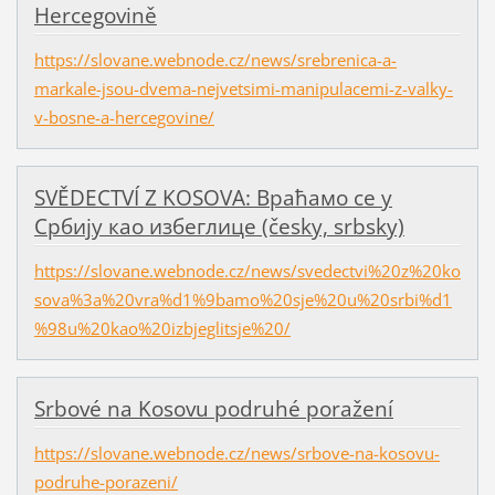
Hercegovině
https://slovane.webnode.cz/news/srebrenica-a-
markale-jsou-dvema-nejvetsimi-manipulacemi-z-valky-
v-bosne-a-hercegovine/
SVĚDECTVÍ Z KOSOVA: Враћамо се у
Србију као избеглице (česky, srbsky)
https://slovane.webnode.cz/news/svedectvi%20z%20ko
sova%3a%20vra%d1%9bamo%20sje%20u%20srbi%d1
%98u%20kao%20izbjeglitsje%20/
Srbové na Kosovu podruhé poražení
https://slovane.webnode.cz/news/srbove-na-kosovu-
podruhe-porazeni/