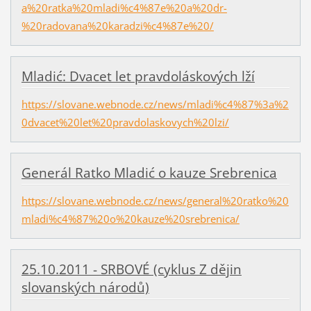
a%20ratka%20mladi%c4%87e%20a%20dr-
%20radovana%20karadzi%c4%87e%20/
Mladić: Dvacet let pravdoláskových lží
https://slovane.webnode.cz/news/mladi%c4%87%3a%2
0dvacet%20let%20pravdolaskovych%20lzi/
Generál Ratko Mladić o kauze Srebrenica
https://slovane.webnode.cz/news/general%20ratko%20
mladi%c4%87%20o%20kauze%20srebrenica/
25.10.2011 - SRBOVÉ (cyklus Z dějin
slovanských národů)