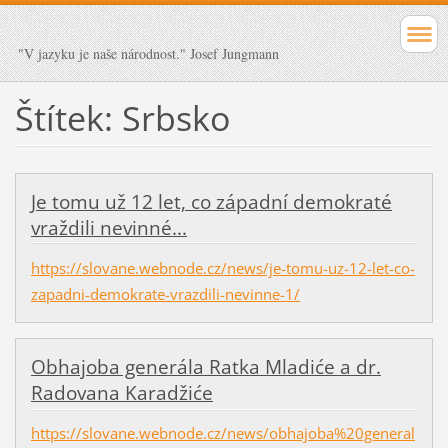
"V jazyku je naše národnost." Josef Jungmann
Štítek: Srbsko
Je tomu už 12 let, co západní demokraté
vraždili nevinné...
https://slovane.webnode.cz/news/je-tomu-uz-12-let-co-
zapadni-demokrate-vrazdili-nevinne-1/
Obhajoba generála Ratka Mladiće a dr.
Radovana Karadžiće
https://slovane.webnode.cz/news/obhajoba%20general