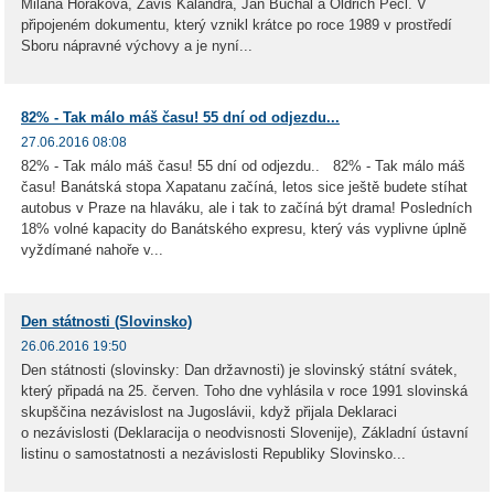
Milana Horáková, Záviš Kalandra, Jan Buchal a Oldřich Pecl. V
připojeném dokumentu, který vznikl krátce po roce 1989 v prostředí
Sboru nápravné výchovy a je nyní...
82% - Tak málo máš času! 55 dní od odjezdu...
27.06.2016 08:08
82% - Tak málo máš času! 55 dní od odjezdu.. 82% - Tak málo máš
času! Banátská stopa Xapatanu začíná, letos sice ještě budete stíhat
autobus v Praze na hlaváku, ale i tak to začíná být drama! Posledních
18% volné kapacity do Banátského expresu, který vás vyplivne úplně
vyždímané nahoře v...
Den státnosti (Slovinsko)
26.06.2016 19:50
Den státnosti (slovinsky: Dan državnosti) je slovinský státní svátek,
který připadá na 25. červen. Toho dne vyhlásila v roce 1991 slovinská
skupščina nezávislost na Jugoslávii, když přijala Deklaraci
o nezávislosti (Deklaracija o neodvisnosti Slovenije), Základní ústavní
listinu o samostatnosti a nezávislosti Republiky Slovinsko...