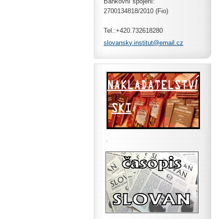
Bankovní spojení:
2700134818/2010 (Fio)
Tel.:+420.732618280
slovansk
y.instit
ut@email
.cz