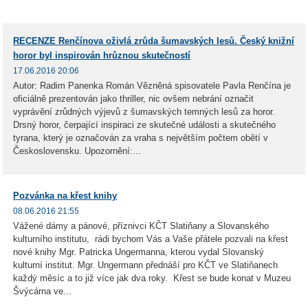
RECENZE Renčínova oživlá zrůda šumavských lesů. Český knižní
horor byl inspirován hrůznou skutečností
17.06.2016 20:06
Autor: Radim Panenka Román Vězněná spisovatele Pavla Renčína je
oficiálně prezentován jako thriller, nic ovšem nebrání označit
vyprávění zrůdných výjevů z šumavských temných lesů za horor.
Drsný horor, čerpající inspiraci ze skutečné události a skutečného
tyrana, který je označován za vraha s největším počtem obětí v
Československu. Upozornění:...
Pozvánka na křest knihy
08.06.2016 21:55
Vážené dámy a pánové, příznivci KČT Slatiňany a Slovanského
kulturního institutu, rádi bychom Vás a Vaše přátele pozvali na křest
nové knihy Mgr. Patricka Ungermanna, kterou vydal Slovanský
kulturní institut. Mgr. Ungermann přednáší pro KČT ve Slatiňanech
každý měsíc a to již více jak dva roky. Křest se bude konat v Muzeu
Švýcárna ve...