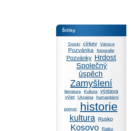
Štítky
církev
Srpski
Vánoce
Pozvánka
fotografie
Hrdost
Pozvánky
Společný
úspěch
Zamyšlení
výstava
literatura
Kultura
výlet
Ukrajina
humanitární
historie
pomoc
kultura
Rusko
Kosovo
Ratko