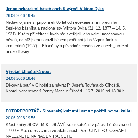
Jedna nekorektní báseň aneb K výročí Viktora Dyka
26.06.2016 19:45
Nedávno jsme si připomněli 85 let od nečekané smrti předního
českého básníka a nacionalisty Viktora Dyka (31. 12. 1877 – 14. 5.
1931). K této příležitosti bych rád zveřejnil jeho velmi nadčasovou
báseň, na níž jsem narazil během pročítání jeho Vzpomínek a
komentářů (1927). Báseň byla původně sepsána ve dnech „jubilejní
anexe Bosny...
Výroční číhošťská pouť
24.06.2016 19:46
Děkovná pouť v Číhošti za návrat P. Josefa Toufara do Číhoště.
Kostel Nanebevzetí Panny Marie v Číhošti 16.7. 2016 od 13.30 h.
FOTOREPORTÁŽ - Slovanský kulturní institut pokřtil novou knihu
20.06.2016 19:56
Křest knihy SLOVEM KE SLÁVĚ se uskutečnil v pátek 17. června od
17:00 v Muzeu Švýcárna ve Slatiňanech. VŠECHNY FOTOGRAFIE
NALEZNETE NA NAŠEM RAJČETI...