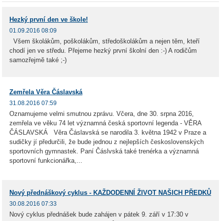
Hezký první den ve škole!
01.09.2016 08:09
Všem školákům, poškolákům, středoškolákům a nejen těm, kteří
chodí jen ve středu. Přejeme hezký první školní den :-) A rodičům
samozřejmě také ;-)
Zemřela Věra Čáslavská
31.08.2016 07:59
Oznamujeme velmi smutnou zprávu. Včera, dne 30. srpna 2016,
zemřela ve věku 74 let významná česká sportovní legenda - VĚRA
ČÁSLAVSKÁ Věra Čáslavská se narodila 3. května 1942 v Praze a
sudičky jí předurčili, že bude jednou z nejlepších československých
sportovních gymnastek. Paní Čáslvská také trenérka a významná
sportovní funkcionářka,...
Nový přednáškový cyklus - KAŽDODENNÍ ŽIVOT NAŠICH PŘEDKŮ
30.08.2016 07:33
Nový cyklus přednášek bude zahájen v pátek 9. září v 17:30 v