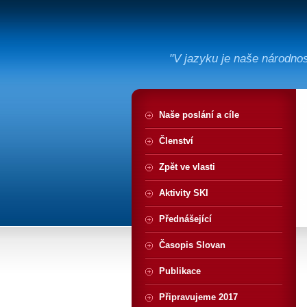
"V jazyku je naše národno
Naše poslání a cíle
Členství
Zpět ve vlasti
Aktivity SKI
Přednášející
Časopis Slovan
Publikace
Připravujeme 2017