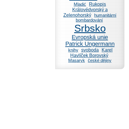
Rukopis
Mladić
Královédvorský a
Zelenohorský
humanitární
bombardování
Srbsko
Evropská unie
Patrick Ungermann
svoboda
Karel
knihy
Havlíček Borovský
Masaryk
české dějiny