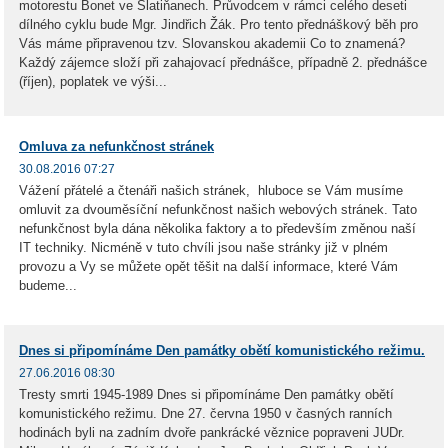
motorestu Bonet ve Slatiňanech. Průvodcem v rámci celého deseti
dílného cyklu bude Mgr. Jindřich Žák. Pro tento přednáškový běh pro
Vás máme připravenou tzv. Slovanskou akademii Co to znamená?
Každý zájemce složí při zahajovací přednášce, případně 2. přednášce
(říjen), poplatek ve výši...
Omluva za nefunkčnost stránek
30.08.2016 07:27
Vážení přátelé a čtenáři našich stránek, hluboce se Vám musíme
omluvit za dvouměsíční nefunkčnost našich webových stránek. Tato
nefunkčnost byla dána několika faktory a to především změnou naší
IT techniky. Nicméně v tuto chvíli jsou naše stránky již v plném
provozu a Vy se můžete opět těšit na další informace, které Vám
budeme...
Dnes si připomínáme Den památky obětí komunistického režimu.
27.06.2016 08:30
Tresty smrti 1945-1989 Dnes si připomínáme Den památky obětí
komunistického režimu. Dne 27. června 1950 v časných ranních
hodinách byli na zadním dvoře pankrácké věznice popraveni JUDr.