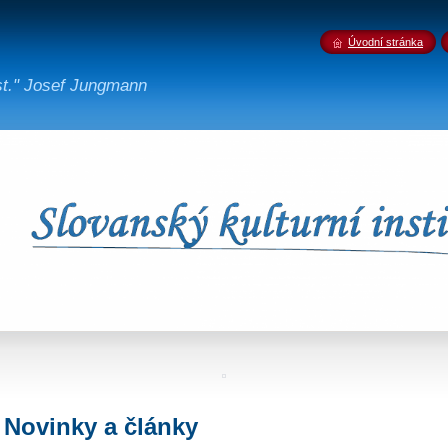
Úvodní stránka
st." Josef Jungmann
Novinky a články