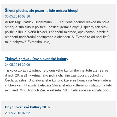
Šikmá plocha, ale pozor… lidé nejsou hloupí
30.05.2016 08:16
Autor: Mgr. Patrick Ungermann Jiří Pehe hodnotí reakce na nové
směry a subjekty v politice i následujícími slovy: „Úspěchy tak slaví
politici slibující větší izolaci, zpřísnění migrace, opevňování hranic či
omezení nadnárodní spolupráce a obchodu. V Evropě to od populistů
také schytává Evropská unie,...
Tisková zpráva - Dny slovanské kultury
24.05.2016 20:09
Tisková zpráva Zástupci Slovanského kulturního institutu z.s. se ve
dnech 20. a 21. května, jako jediní oficiální zástupci z východních
Čech, účastnili Dnů slovanské kultury, které se konaly na Velehradě a
v Uherském Hradišti. Delegaci Slovanského kulturního institutu na této
akci vedl Mgr. Jindřich Žák – sekretář SKI. Celá akce se konala pod...
Dny Slovanské kultury 2016
20.05.2016 07:52